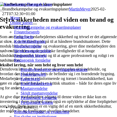
Skip
Brandbekæmpelse og evakueringsplaner
to
Brandbekæmpelse og evakueringsplaner
MartinMeyer
2025-02-
Toggle
content
27T07:32:30+01:00
Navigation
Hjem
Styrk sikkerheden med viden om brand og
Online kurser
evakuering
Brandbekæmpelse og evakueringsplaner
Frigørelsesgreb
Som ansvarlig for medarbejdernes sikkerhed og trivsel er det afgørende
Førstehjælp
at sikre, at de er klædt godt på til at håndtere brandsituationer. Dette
Konflikthåndtering
modul, brandbekæmpelse og evakuering, giver dine medarbejdere den
Magtanvendelse
nødvendige viden og de praktiske færdigheder til at bruge
Skjult magtanvendelse
håndslukningsmidler korrekt og til at agere professionelt og roligt i en
Pædagogisk tilgang
nødsituation.
Pædagogisk forståelse
leksibel læring, når som helst og hvor som helst
Derudover lærer de, hvad en evakueringsplan skal indeholde, og
Brandbekæmpelse og evakueringsplaner
hvordan den skal følges, hvis de befinder sig i en brændende bygning.
Frigørelsesgreb
Medarbejdere, der er velinformerede og trænet i brandsikkerhed, kan
Førstehjælp
gøre en afgørende forskel i en kritisk situation – både for deres egne liv
Konflikthåndtering
og for andres.
Magtanvendelse
Skjult magtanvendelse
At give dine medarbejdere adgang til denne viden er ikke kun en
Pædagogisk forståelse
investering i deres tryghed, men også en opfyldelse af dine forpligtelser
Pædagogisk tilgang
som leder. Dette kursus er en vigtig del af en stærk sikkerhedskultur,
Fysiske kurser
der redder liv og forebygger alvorlige hændelser.
Brandbekæmpelse og evakuering
For skoler og institutioner