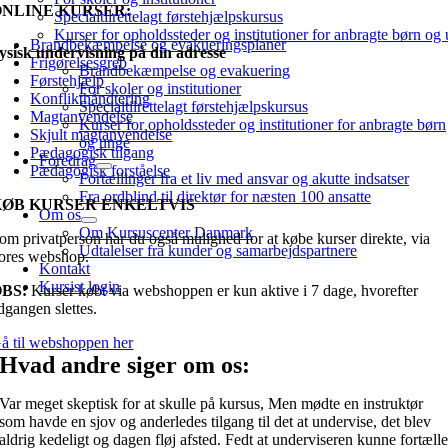
ONLINE KURSER:
Specialtilrettelagt førstehjælpskursus
Kurser for opholdssteder og institutioner for anbragte børn og
Brandbekæmpelse og evakueringsplaner
ysisk undervisning på din adresse
Frigørelsesgreb
Brandbekæmpelse og evakuering
Førstehjælp
For skoler og institutioner
Konflikthåndtering
Specialtilrettelagt førstehjælpskursus
Magtanvendelse
Kurser for opholdssteder og institutioner for anbragte børn
Skjult magtanvendelse
og unge
Pædagogisk tilgang
Foredrag
Pædagogisk forståelse
Fortællinger fra et liv med ansvar og akutte indsatser
Fra ordblind til direktør for næsten 100 ansatte
KØB KURSER ENKELTVIS
Om os
Om Kursuscenter Danmark
om privatperson har du også mulighed for at købe kurser direkte, via
Udtalelser fra kunder og samarbejdspartnere
ores webshop.
Kontakt
Kursist login
BS:
Kurser købt via webshoppen er kun aktive i 7 dage, hvorefter
dgangen slettes.
å til webshoppen her
Hvad andre siger om os:
Var meget skeptisk for at skulle på kursus, Men mødte en instruktør
som havde en sjov og anderledes tilgang til det at undervise, det blev
aldrig kedeligt og dagen fløj afsted. Fedt at underviseren kunne fortæll