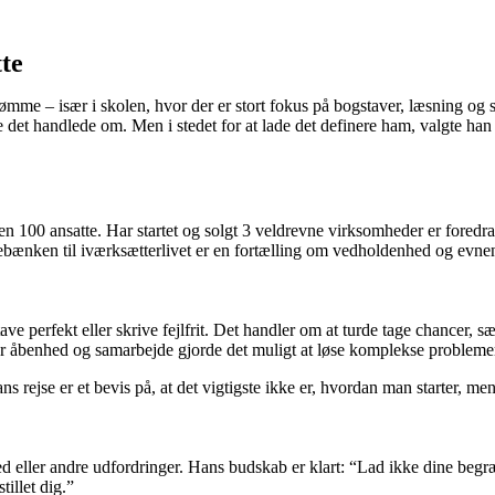
tte
mme – især i skolen, hvor der er stort fokus på bogstaver, læsning og 
 det handlede om. Men i stedet for at lade det definere ham, valgte han 
en 100 ansatte. Har startet og solgt 3 veldrevne virksomheder er foredr
ebænken til iværksætterlivet er en fortælling om vedholdenhed og evnen 
e perfekt eller skrive fejlfrit. Det handler om at turde tage chancer, sæt
or åbenhed og samarbejde gjorde det muligt at løse komplekse probleme
ans rejse er et bevis på, at det vigtigste ikke er, hvordan man starter
ed eller andre udfordringer. Hans budskab er klart: “Lad ikke dine begr
illet dig.”