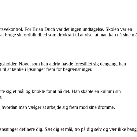
stavekontrol. For Brian Duch var det ingen undtagelse. Skolen var en
at bruge sin ordblindhed som drivkraft til at vise, at man kan nå sine må
agsholder. Noget som han aldrig havde forestillet sig dengang, han
til at tænke i løsninger frem for begrænsninger.
te sig et mål og knokle for at nå det. Han skabte en kultur i sin
r.
, men hvordan man vælger at arbejde sig frem mod sine drømme.
ænsninger definere dig. Sæt dig et mål, tro på dig selv og vær ikke ban