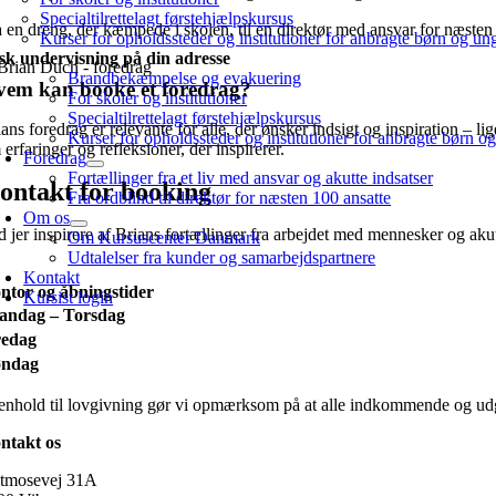
Specialtilrettelagt førstehjælpskursus
a en dreng, der kæmpede i skolen, til en direktør med ansvar for næsten 
Kurser for opholdssteder og institutioner for anbragte børn og un
sk undervisning på din adresse
Brandbekæmpelse og evakuering
em kan booke et foredrag?
For skoler og institutioner
Specialtilrettelagt førstehjælpskursus
ans foredrag er relevante for alle, der ønsker indsigt og inspiration – 
Kurser for opholdssteder og institutioner for anbragte børn o
erfaringer og refleksioner, der inspirerer.
Foredrag
Fortællinger fra et liv med ansvar og akutte indsatser
ontakt for booking
Fra ordblind til direktør for næsten 100 ansatte
Om os
 jer inspirere af Brians fortællinger fra arbejdet med mennesker og akut
Om Kursuscenter Danmark
Udtalelser fra kunder og samarbejdspartnere
Kontakt
ntor og åbningstider
Kursist login
andag – Torsdag
redag
øndag
henhold til lovgivning gør vi opmærksom på at alle indkommende og udg
ntakt os
tmosevej 31A