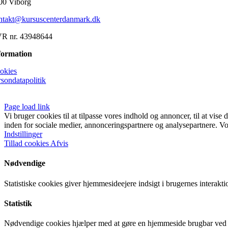
00 Viborg
ntakt@kursuscenterdanmark.dk
R nr. 43948644
formation
okies
rsondatapolitik
Page load link
Vi bruger cookies til at tilpasse vores indhold og annoncer, til at vis
inden for sociale medier, annonceringspartnere og analysepartnere. Vor
Indstillinger
Tillad cookies
Afvis
Nødvendige
Statistiske cookies giver hjemmesideejere indsigt i brugernes intera
Statistik
Nødvendige cookies hjælper med at gøre en hjemmeside brugbar ved a