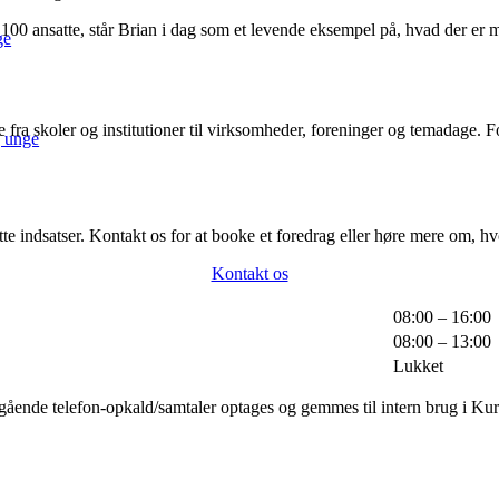
100 ansatte, står Brian i dag som et levende eksempel på, hvad der er m
ge
lige fra skoler og institutioner til virksomheder, foreninger og temadage
g unge
te indsatser. Kontakt os for at booke et foredrag eller høre mere om, hvo
Kontakt os
08:00 – 16:00
08:00 – 13:00
Lukket
ående telefon-opkald/samtaler optages og gemmes til intern brug i Kur