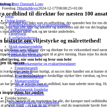
Skip
redrag 2
to
Foredrag 2
MartinMeyer
2024-12-17T08:08:25+01:00
oggle
content
ra ordblind til direktør for næsten 100 ansa
avigation
Hjem
Online kurser
 være ordblind kan føles som en udfordring, der spænder ben for ens drø
Brandbekæmpelse og evakueringsplaner
mp, hvor han ofte følte sig udenfor og anderledes når det var det boglige
Frigørelsesgreb
is man arbejder hårdt nok og tør tænke anderledes.
Førstehjælp
Konflikthåndtering
n historie om viljestyrke og målrettethed!
Magtanvendelse
Skjult magtanvendelse
dag står Brian som tidligere ejer og direktør for en virksomhed med næst
Pædagogisk tilgang
mpede med at få ordene på papir til at give mening. Hans rejse fra skol
Pædagogisk forståelse
sibel læring, når som helst og hvor som helst
jen til succes
Brandbekæmpelse og evakueringsplaner
Frigørelsesgreb
 iværksætter lærte Brian hurtigt, at succes ikke handler om at kunne stav
Førstehjælp
rksomhed, hvor medarbejdernes forskellige styrker blev værdsat, og hv
Konflikthåndtering
Magtanvendelse
ian har bevist, at selvom man er ordblind, kan man udrette store ting. H
Skjult magtanvendelse
Pædagogisk forståelse
 inspiration for andre
Pædagogisk tilgang
Fysiske kurser
ian Duchs historie er en inspiration for alle, der kæmper med ordblindh
Brandbekæmpelse og evakuering
r at arbejde hårdt – så kan du nå længere, end du nogensinde havde forest
For skoler og institutioner